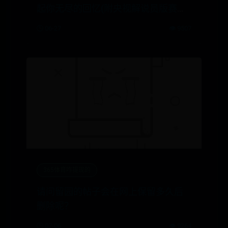
起你无尽的回忆(附央视解说员版赛程
表)
🕒 06-27
👁️ 9507
365体育咋提现的
请问留园的帖子会在网上保留多久后
删除呢？
🕒 07-06
👁️ 9264