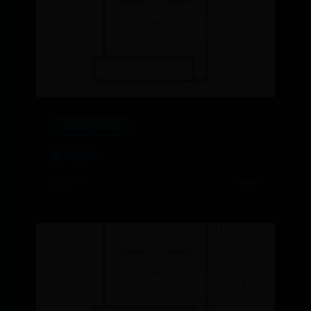
365体育咋提现的
美洲野牛
🕒 07-11
👁️ 837