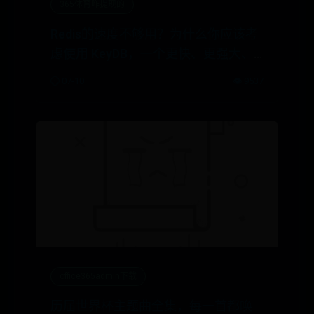
365体育咋提现的
Redis的速度不够用？为什么你应该考
虑使用 KeyDB，一个更快、更强大、
更灵活的开源数据库
🕒 07-10
👁️ 9537
office365admin下载
历届世界杯主题曲全集，每一首都唤